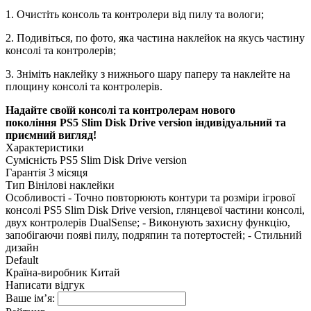
1. Очистіть консоль та контролери від пилу та вологи;
2. Подивіться, по фото, яка частина наклейок на якусь частину
консолі та контролерів;
3. Зніміть наклейку з нижнього шару паперу та наклейте на
площину консолі та контролерів.
Надайте своїй консолі та контролерам нового
покоління
PS5 Slim Disk Drive version
індивідуальний та
приємний вигляд!
Характеристики
Сумісність
PS5 Slim Disk Drive version
Гарантія
3 місяця
Тип
Вінілові наклейки
Особливості
- Точно повторюють контури та розміри ігрової
консолі PS5 Slim Disk Drive version, глянцевої частини консолі,
двух контролерів DualSense; - Виконують захисну функцію,
запобігаючи появі пилу, подряпин та потертостей; - Стильний
дизайн
Default
Країна-виробник
Китай
Написати відгук
Ваше ім’я: