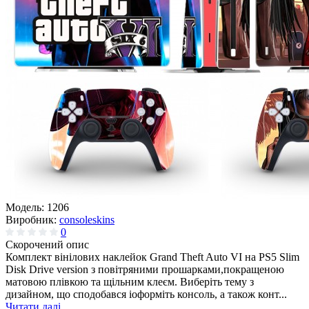
Модель:
1206
Виробник:
consoleskins
0
Скорочений опис
Комплект вінілових наклейок Grand Theft Auto VI на PS5 Slim
Disk Drive version з повітряними прошарками,покращеною
матовою плівкою та щільним клеєм. Виберіть тему з
дизайном, що сподобався іоформіть консоль, а також конт...
Читати далі...