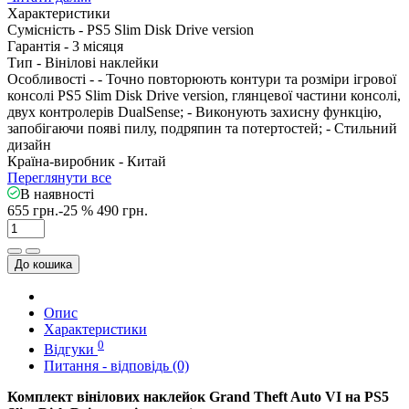
Характеристики
Сумісність -
PS5 Slim Disk Drive version
Гарантія -
3 місяця
Тип -
Вінілові наклейки
Особливості -
- Точно повторюють контури та розміри ігрової
консолі PS5 Slim Disk Drive version, глянцевої частини консолі,
двух контролерів DualSense; - Виконують захисну функцію,
запобігаючи появі пилу, подряпин та потертостей; - Стильний
дизайн
Країна-виробник -
Китай
Переглянути все
В наявності
655 грн.
-25 %
490 грн.
До кошика
Опис
Характеристики
0
Відгуки
Питання - відповідь (0)
Комплект вінілових наклейок Grand Theft Auto VI на PS5