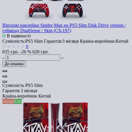
Вінілові наклейки Spider-Man на PS5 Slim Disk Drive version /
геймпад DualSense / Skin (CS-197)
В наявності
Сумісність:
PS5 Slim
Гарантія:
3 місяця
Країна-виробник:
Китай
0
835 грн.
-26 %
620 грн.
До кошика
Сумісність
PS5 Slim
Гарантія
3 місяця
Країна-виробник
Китай
Акція
Топ