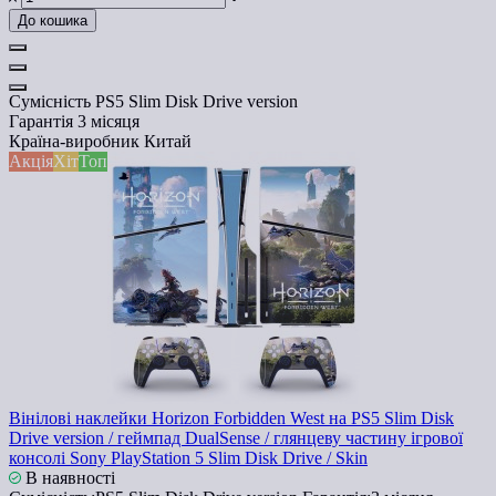
До кошика
Сумісність
PS5 Slim Disk Drive version
Гарантія
3 місяця
Країна-виробник
Китай
Акція
Хіт
Топ
Вінілові наклейки Horizon Forbidden West на PS5 Slim Disk
Drive version / геймпад DualSense / глянцеву частину ігрової
консолі Sony PlayStation 5 Slim Disk Drive / Skin
В наявності