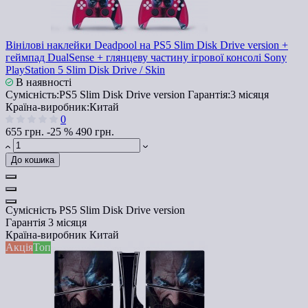
Вінілові наклейки Deadpool на PS5 Slim Disk Drive version +
геймпад DualSense + глянцеву частину ігрової консолі Sony
PlayStation 5 Slim Disk Drive / Skin
В наявності
Сумісність:
PS5 Slim Disk Drive version
Гарантія:
3 місяця
Країна-виробник:
Китай
0
655 грн.
-25 %
490 грн.
До кошика
Сумісність
PS5 Slim Disk Drive version
Гарантія
3 місяця
Країна-виробник
Китай
Акція
Топ