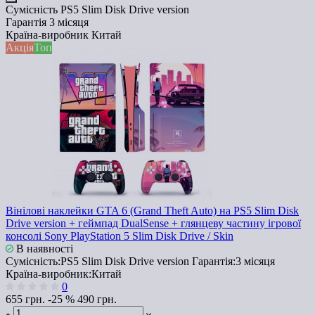
Сумісність
PS5 Slim Disk Drive version
Гарантія
3 місяця
Країна-виробник
Китай
Акція
Топ
Вінілові наклейки GTA 6 (Grand Theft Auto) на PS5 Slim Disk
Drive version + геймпад DualSense + глянцеву частину ігрової
консолі Sony PlayStation 5 Slim Disk Drive / Skin
В наявності
Сумісність:
PS5 Slim Disk Drive version
Гарантія:
3 місяця
Країна-виробник:
Китай
0
655 грн.
-25 %
490 грн.