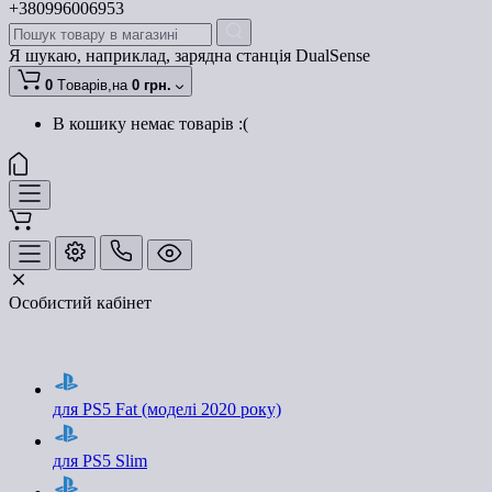
+380996006953
Я шукаю, наприклад,
зарядна станція DualSense
0
Tоварів,
на
0 грн.
В кошику немає товарів :(
Особистий кабінет
для PS5 Fat (моделі 2020 року)
для PS5 Slim