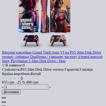
Вінілові наклейки Grand Theft Auto VI на PS5 Slim Disk Drive
version / геймпад DualSense / глянцеву частину ігрової консолі
Sony PlayStation 5 Slim Disk Drive / Skin
В наявності
Сумісність:
PS5 Slim Disk Drive version
Гарантія:
3 місяця
Країна-виробник:
Китай
0
655 грн.
-25 %
490 грн.
До кошика