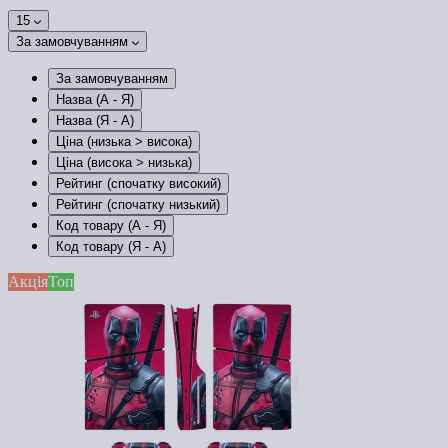
15
За замовчуванням
За замовчуванням
Назва (А - Я)
Назва (Я - А)
Ціна (низька > висока)
Ціна (висока > низька)
Рейтинг (спочатку високий)
Рейтинг (спочатку низький)
Код товару (А - Я)
Код товару (Я - А)
Акція
Топ