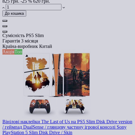
825 грн.
-25 %
620 грн.
До кошика
Сумісність
PS5 Slim
Гарантія
3 місяця
Країна-виробник
Китай
Акція
Топ
Вінілові наклейки The Last of Us на PS5 Slim Disk Drive version
/ геймпад DualSense / глянцеву частину ігрової консолі Sony
PlayStation 5 Slim Disk Drive / Skin