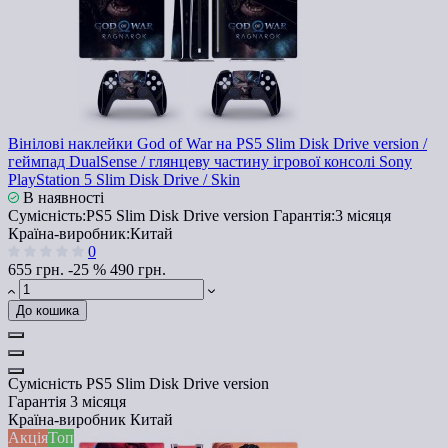
Вінілові наклейки God of War на PS5 Slim Disk Drive version /
геймпад DualSense / глянцеву частину ігрової консолі Sony
PlayStation 5 Slim Disk Drive / Skin
В наявності
Сумісність:
PS5 Slim Disk Drive version
Гарантія:
3 місяця
Країна-виробник:
Китай
0
655 грн.
-25 %
490 грн.
До кошика
Сумісність
PS5 Slim Disk Drive version
Гарантія
3 місяця
Країна-виробник
Китай
Акція
Топ