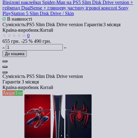
Вінілові наклейки Spider-Man на PS5 Slim Disk Drive version +
геймпад DualSense + глянцеву частину ігрової консолі Sony
PlayStation 5 Slim Disk Drive / Skin
В наявності
Сумісність:
PS5 Slim Disk Drive version
Гарантія:
3 місяця
Країна-виробник:
Китай
0
655 грн.
-25 %
490 грн.
До кошика
Сумісність
PS5 Slim Disk Drive version
Гарантія
3 місяця
Країна-виробник
Китай
Акція
Топ