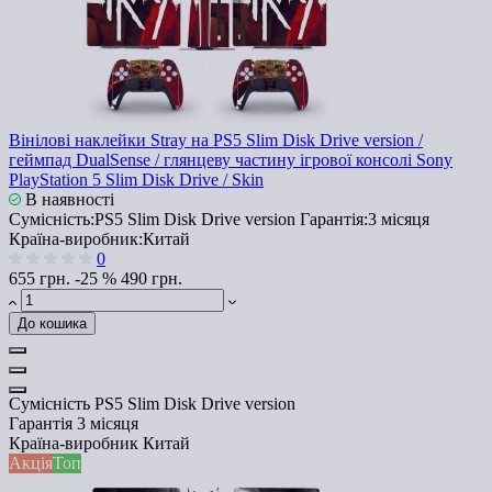
Вінілові наклейки Stray на PS5 Slim Disk Drive version /
геймпад DualSense / глянцеву частину ігрової консолі Sony
PlayStation 5 Slim Disk Drive / Skin
В наявності
Сумісність:
PS5 Slim Disk Drive version
Гарантія:
3 місяця
Країна-виробник:
Китай
0
655 грн.
-25 %
490 грн.
До кошика
Сумісність
PS5 Slim Disk Drive version
Гарантія
3 місяця
Країна-виробник
Китай
Акція
Топ