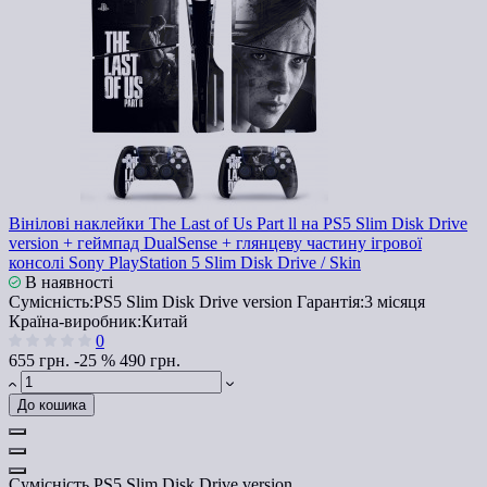
Вінілові наклейки The Last of Us Part ll на PS5 Slim Disk Drive
version + геймпад DualSense + глянцеву частину ігрової
консолі Sony PlayStation 5 Slim Disk Drive / Skin
В наявності
Сумісність:
PS5 Slim Disk Drive version
Гарантія:
3 місяця
Країна-виробник:
Китай
0
655 грн.
-25 %
490 грн.
До кошика
Сумісність
PS5 Slim Disk Drive version