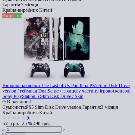
Гарантія
3 місяця
Країна-виробник
Китай
Акція
Топ
Вінілові наклейки The Last of Us Part ll на PS5 Slim Disk Drive
version / геймпад DualSense / глянцеву частину ігрової консолі
Sony PlayStation 5 Slim Disk Drive / Skin
В наявності
Сумісність:
PS5 Slim Disk Drive version
Гарантія:
3 місяця
Країна-виробник:
Китай
0
655 грн.
-25 %
490 грн.