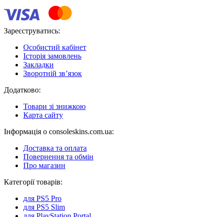
Зареєструватись:
Особистий кабінет
Історія замовлень
Закладки
Зворотній зв’язок
Додатково:
Товари зі знижкою
Карта сайту
Інформація о consoleskins.com.ua:
Доставка та оплата
Повернення та обмін
Про магазин
Категорії товарів:
для PS5 Pro
для PS5 Slim
для PlayStation Portal