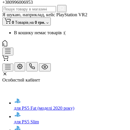
+380996006953
Я шукаю, наприклад,
кейс PlayStation VR2
0
Tоварів,
на
0 грн.
В кошику немає товарів :(
Особистий кабінет
для PS5 Fat (моделі 2020 року)
для PS5 Slim