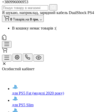
+380996006953
Я шукаю, наприклад,
зарядний кабель DualShock PS4
0
Tоварів,
на
0 грн.
В кошику немає товарів :(
Особистий кабінет
для PS5 Fat (моделі 2020 року)
для PS5 Slim