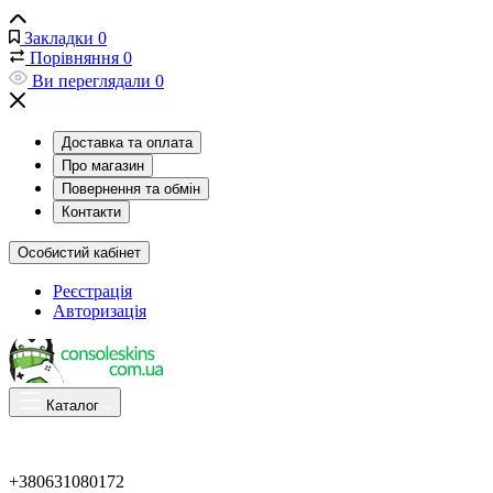
Закладки
0
Порівняння
0
Ви переглядали
0
Доставка та оплата
Про магазин
Повернення та обмін
Контакти
Особистий кабінет
Реєстрація
Авторизація
Каталог
+380631080172