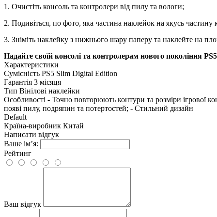
1. Очистіть консоль та контролери від пилу та вологи;
2. Подивіться, по фото, яка частина наклейок на якусь частину 
3. Зніміть наклейку з нижнього шару паперу та наклейте на пло
Надайте своїй консолі та контролерам нового покоління
PS5
Характеристики
Сумісність
PS5 Slim Digital Edition
Гарантія
3 місяця
Тип
Вінілові наклейки
Особливості
- Точно повторюють контури та розміри ігрової кон
появі пилу, подряпин та потертостей; - Стильний дизайн
Default
Країна-виробник
Китай
Написати відгук
Ваше ім’я:
Рейтинг
Ваш відгук