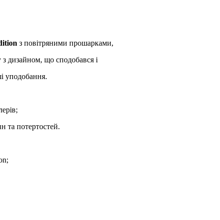
ition
з повітряними прошарками,
з дизайном, що сподобався і
ші уподобання.
лерів;
н та потертостей.
on;