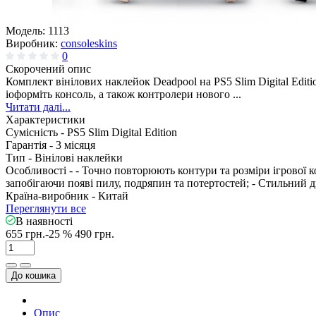
Модель:
1113
Виробник:
consoleskins
0
Скорочений опис
Комплект вінілових наклейок Deadpool на PS5 Slim Digital Ed
іоформіть консоль, а також контролери нового ...
Читати далі...
Характеристики
Сумісність -
PS5 Slim Digital Edition
Гарантія -
3 місяця
Тип -
Вінілові наклейки
Особливості -
- Точно повторюють контури та розміри ігрової ко
запобігаючи появі пилу, подряпин та потертостей; - Стильний 
Країна-виробник -
Китай
Переглянути все
В наявності
655 грн.
-25 %
490 грн.
До кошика
Опис