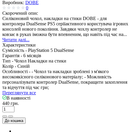
Виробник:
DOBE
0
Скорочений опис
Силіконовий чохол, накладки на стики DOBE - для
контролера DualSense PS5 серіїактивного користувача ігрових
консолей нового покоління. Завдяки чохлу контролер не
ковзає в руках іможна бути впевненим, що навіть під час на...
Читати далі...
Характеристики
Сумісність -
PlayStation 5 DualSense
Гарантія -
6 місяців
Тип -
Чохол Накладки на стики
Колір -
Синій
Особливості -
- Чохол та накладки зроблені з м'якого
високоякісного силіконового матеріалу; - Можливість
персоналізувати контролер DualSense, покращити захоплення
та відчуття під час гри;
Переглянути все
В наявності
440 грн.
До кошика