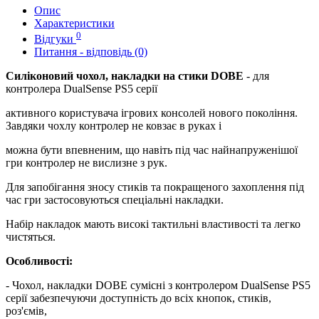
Опис
Характеристики
0
Відгуки
Питання - відповідь (0)
Силіконовий чохол, накладки на стики
DOBE
-
для
контролера DualSense PS5 серії
активного користувача ігрових консолей нового покоління.
Завдяки чохлу контролер не ковзає в руках і
можна бути впевненим, що навіть під час найнапруженішої
гри контролер не вислизне з рук.
Для запобігання зносу стиків та покращеного захоплення під
час гри застосовуються спеціальні накладки.
Набір накладок мають високі тактильні властивості та легко
чистяться.
Особливості:
- Чохол, накладки DOBE сумісні з контролером DualSense PS5
серії забезпечуючи доступність до всіх кнопок, стиків,
роз'ємів,