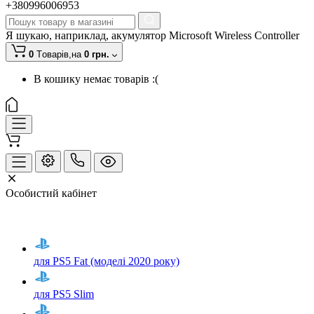
+380996006953
Я шукаю, наприклад,
акумулятор Microsoft Wireless Controller
0
Tоварів,
на
0 грн.
В кошику немає товарів :(
Особистий кабінет
для PS5 Fat (моделі 2020 року)
для PS5 Slim