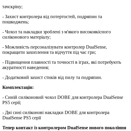
тачскріну;
- Захист контролера від потертостей, подряпин та
пошкоджень;
- Чохол та накладки зроблені з м'якого високоякісного
силіконового матеріалу;
- Можливість персоналізувати контролер DualSense,
покращити захоплення та відчуття під час гри;
- Підвищення плавності та точності в іграх, які потребують
акуратності наведення;
- Додатковий захист стиків від пилу та подряпин.
Комплектація:
- Синій силіконовий чохол DOBE для контролера DualSense
PS5 серії;
- Дві сині силіконові накладки DOBE для контролера
DualSense PS5 серії
Тепер контакт із контролером DualSense нового покоління