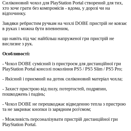
Силіконовий чохол для PlayStation Portal створений для тих,
хто хоче грати без компромісів - вдома, у дорозі чи на
відпочинку.
Завдяки ребристим ручкам на чохлі DOBE пристрій не ковзає
в руках і можна бути впевненим,
що навіть під час найбільш напруженої гри пристрій не
вислизне з рук.
Особливості:
- Чохол DOBE сумісний із пристроєм для дистанційної гри
PlayStation Portal консолі покоління PS5 / PS5 Slim / PS5 Pro;
- Якісний і приємний на дотик силіконовий матеріал чохла;
- Захист пристрою від пилу, потертостей, подряпин,
пошкоджень і падінь;
- Чохол DOBE не перешкоджає відведенню тепла з пристрою
та не закриває кнопки із зарядним роз'ємом;
- Можливість персоналізувати пристрій дистанційної гри
PlayStation Portal.