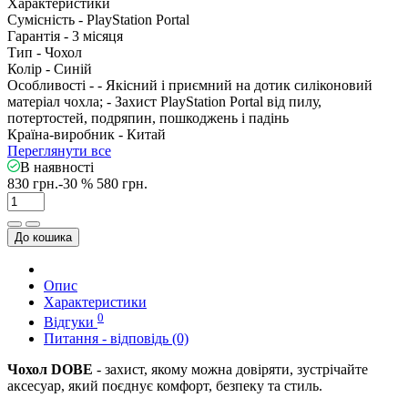
Характеристики
Сумісність -
PlayStation Portal
Гарантія -
3 місяця
Тип -
Чохол
Колір -
Синій
Особливості -
- Якісний і приємний на дотик силіконовий
матеріал чохла; - Захист PlayStation Portal від пилу,
потертостей, подряпин, пошкоджень і падінь
Країна-виробник -
Китай
Переглянути все
В наявності
830 грн.
-30 %
580 грн.
До кошика
Опис
Характеристики
0
Відгуки
Питання - відповідь (0)
Чохол DOBE
- захист, якому можна довіряти, зустрічайте
аксесуар, який поєднує комфорт, безпеку та стиль.