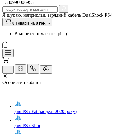
+380996006953
Я шукаю, наприклад,
зарядний кабель DualShock PS4
0
Tоварів,
на
0 грн.
В кошику немає товарів :(
Особистий кабінет
для PS5 Fat (моделі 2020 року)
для PS5 Slim