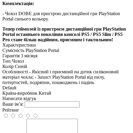
Комплектація:
- Чохол DOBE для пристрою дистанційної гри PlayStation
Portal синього кольору.
Тепер
геймплей із пристроєм дистанційної гри
PlayStation
Portal останнього покоління консолі PS5 / PS5 Slim / PS5
Pro
стане більш надійним, приємним і тактильним!
Характеристики
Сумісність
PlayStation Portal
Гарантія
3 місяця
Тип
Чохол
Колір
Синій
Особливості
- Якісний і приємний на дотик силіконовий
матеріал чохла; - Захист PlayStation Portal від пилу,
потертостей, подряпин, пошкоджень і падінь
Default
Країна-виробник
Китай
Написати відгук
Ваше ім’я:
Рейтинг