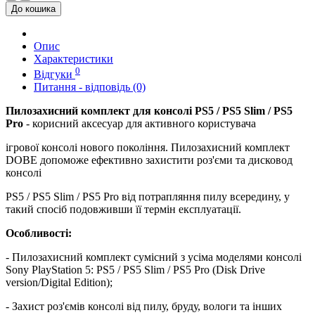
До кошика
Опис
Характеристики
0
Відгуки
Питання - відповідь (0)
Пилозахисний комплект для консолі PS5 / PS5 Slim / PS5
Pro
- корисний аксесуар для активного користувача
ігрової консолі нового покоління. Пилозахисний комплект
DOBE допоможе ефективно захистити роз'єми та дисковод
консолі
PS5 / PS5 Slim / PS5 Pro від потрапляння пилу всередину, у
такий спосіб подовживши її термін експлуатації.
Особливості:
- Пилозахисний комплект сумісний з усіма моделями консолі
Sony PlayStation 5: PS5 / PS5 Slim / PS5 Pro (Disk Drive
version/Digital Edition);
- Захист роз'ємів консолі від пилу, бруду, вологи та інших