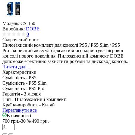
Модель:
CS-150
Виробник:
DOBE
0
Скорочений опис
Пилозахисний комплект для консолі PS5 / PS5 Slim / PS5
Pro - корисний аксесуар для активного користувачаігрової
консолі нового покоління. Пилозахисний комплект DOBE
допоможе ефективно захистити роз'єми та дисковод консол...
Читати далі...
Характеристики
Сумісність -
PS5
Сумісність -
PS5 Slim
Сумісність -
PS5 Pro
Гарантія -
3 місяця
Тип -
Пилозахисний комплект
Країна-виробник -
Китай
Переглянути все
В наявності
700 грн.
-30 %
490 грн.