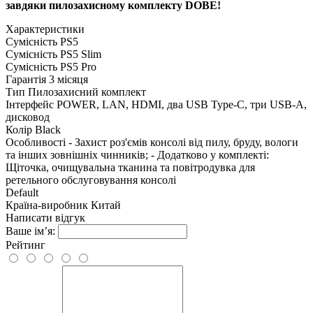
завдяки пилозахисному комплекту DOBE!
Характеристики
Сумісність
PS5
Сумісність
PS5 Slim
Сумісність
PS5 Pro
Гарантія
3 місяця
Тип
Пилозахисний комплект
Інтерфейс
POWER, LAN, HDMI, два USB Type-C, три USB-A,
дисковод
Колір
Black
Особливості
- Захист роз'ємів консолі від пилу, бруду, вологи
та інших зовнішніх чинників; - Додатково у комплекті:
Щіточка, очищувальна тканина та повітродувка для
ретельного обслуговування консолі
Default
Країна-виробник
Китай
Написати відгук
Ваше ім’я:
Рейтинг