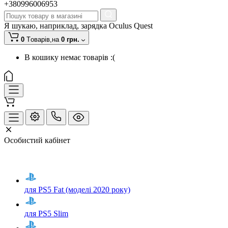
+380996006953
Я шукаю, наприклад,
зарядка Oculus Quest
0
Tоварів,
на
0 грн.
В кошику немає товарів :(
Особистий кабінет
для PS5 Fat (моделі 2020 року)
для PS5 Slim