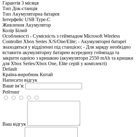
Гарантія
3 місяця
Тип
Док-станція
Тип
Акумуляторна батарея
Інтерфейс
USB Type-C
Живлення
Акумулятор
Колір
Білий
Особливості
- Сумісність з геймпадом Microsoft Wireless
Controller Xbox Series X/S/One/Elite; - Акумуляторні батареї
знаходяться у відділенні під станцією; - Для заряду необхідно
вставити акумуляторну батарею всередину геймпада та
закрити однією з кришкою (акумулятори 2550 mAh та кришки
для Xbox Series/Xbox One, Elite серій у комплекті)
Default
Країна-виробник
Китай
Написати відгук
Ваше ім’я:
Рейтинг
Ваш відгук