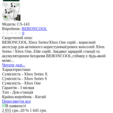
Модель:
CS-143
Виробник:
BEBONCOOL
0
Скорочений опис
BEBONCOOL Xbox Series/Xbox One серій - корисний
аксесуар для активного користувачаігрових консолей Xbox
Series / Xbox One, Elite серій. Завдяки зарядній станції та
акумуляторним батареям BEBONCOOL,геймер у будь-який
моме...
Читати далі...
Характеристики
Сумісність -
Xbox Series X
Сумісність -
Xbox Series S
Сумісність -
Xbox One
Гарантія -
3 місяця
Тип -
Док-станція
Країна-виробник -
Китай
Переглянути все
В наявності
2 055 грн.
-20 %
1 645 грн.