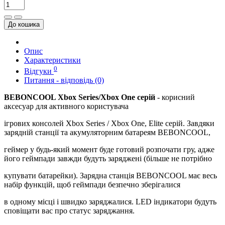
До кошика
Опис
Характеристики
0
Відгуки
Питання - відповідь (0)
BEBONCOOL Xbox Series/Xbox One серій
- корисний
аксесуар для активного користувача
ігрових консолей Xbox Series / Xbox One, Elite серій. Завдяки
зарядній станції та акумуляторним батареям BEBONCOOL,
геймер у будь-який момент буде готовий розпочати гру, адже
його геймпади завжди будуть заряджені (більше не потрібно
купувати батарейки). Зарядна станція BEBONCOOL має весь
набір функцій, щоб геймпади безпечно зберігалися
в одному місці і швидко заряджалися. LED індикатори будуть
сповіщати вас про статус заряджання.