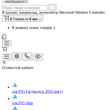
+380996006953
Я шукаю, наприклад,
акумулятор Microsoft Wireless Controller
0
Tоварів,
на
0 грн.
В кошику немає товарів :(
Особистий кабінет
для PS5 Fat (моделі 2020 року)
для PS5 Slim