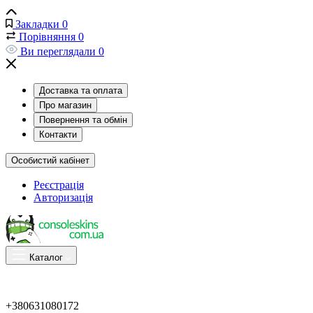
Закладки
0
Порівняння
0
Ви переглядали
0
Доставка та оплата
Про магазин
Повернення та обмін
Контакти
Особистий кабінет
Реєстрація
Авторизація
Каталог
+380631080172